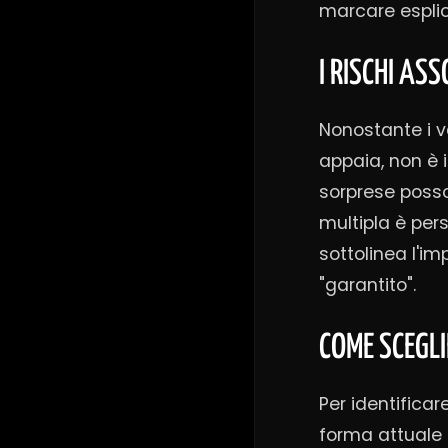
marcare esplic
I RISCHI AS
Nonostante i va
appaia, non è i
sorprese posso
multipla è per
sottolinea l'i
"garantito".
COME SCEGLI
Per identificar
forma attuale 