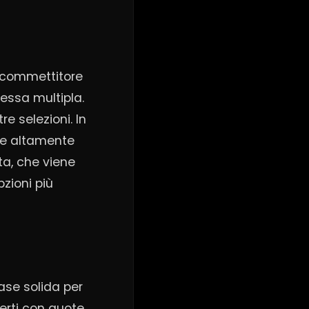
 scommettitore
messa multipla.
re selezioni. In
ome altamente
ta, che viene
zioni più
base solida per
erti con quote