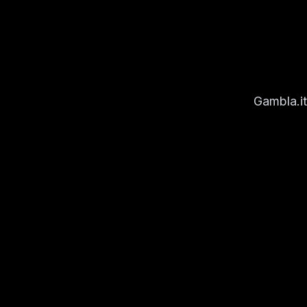
Gambla.it