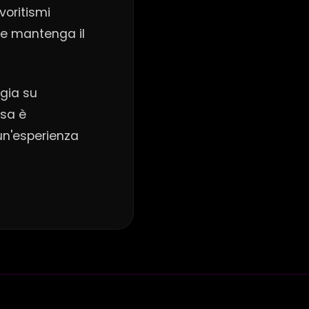
oritismi
che mantenga il
egia su
ssa è
 un'esperienza