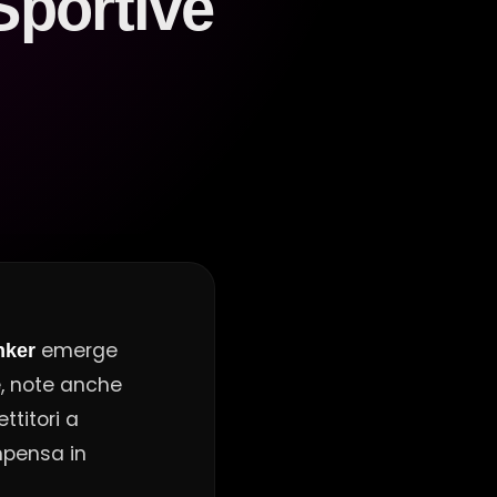
portive
emerge
nker
e, note anche
titori a
ompensa in