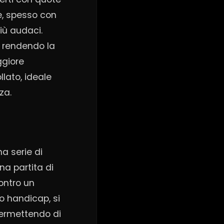
e, spesso con
iù audaci.
, rendendo la
ggiore
llato, ideale
za.
na serie di
na partita di
ontro un
o handicap, si
permettendo di