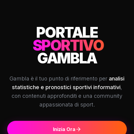
PORTALE
SPORTIVO
GAMBLA
Gambla è il tuo punto di riferimento per
analisi
statistiche e pronostici sportivi informativi
,
con contenuti approfonditi e una community
appassionata di sport.
Inizia Ora