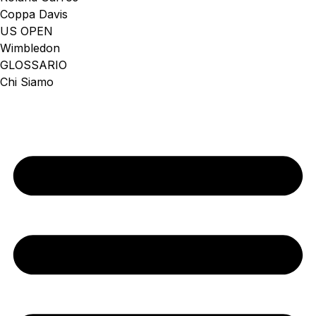
Coppa Davis
US OPEN
Wimbledon
GLOSSARIO
Chi Siamo