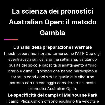
La scienza dei pronostici
Australian Open: il metodo
Gambla
L'analisi della preparazione invernale
I nostri esperti monitorano tornei come l'ATP Cup e gli
eventi australiani della prima settimana, valutando
qualità del gioco e capacità di adattamento a fuso
orario e clima. I giocatori che hanno partecipato a
tornei in condizioni simili a quelle di Melbourne
partono con un vantaggio considerato nei nostri
pronostici Australian Open
.
Le specificità dei campi di Melbourne Park
I campi Plexicushion offrono equilibrio tra velocità e