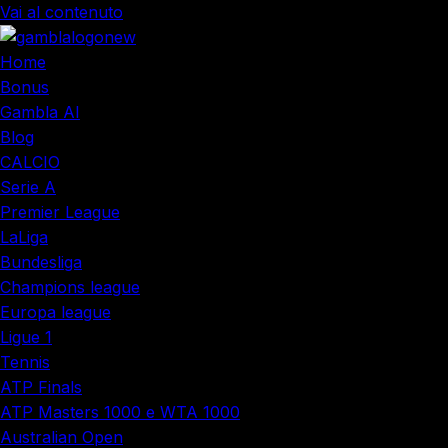
Vai al contenuto
Home
Bonus
Gambla AI
Blog
CALCIO
Serie A
Premier League
LaLiga
Bundesliga
Champions league
Europa league
Ligue 1
Tennis
ATP Finals
ATP Masters 1000 e WTA 1000
Australian Open