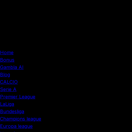
Home
Bonus
Gambla AI
Blog
CALCIO
Serie A
Premier League
LaLiga
Bundesliga
Champions league
Europa league