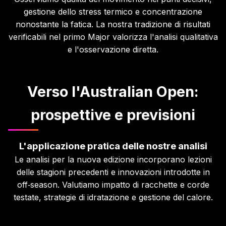
gestione dello stress termico e concentrazione
nonostante la fatica. La nostra tradizione di risultati
verificabili nel primo Major valorizza l'analisi qualitativa
e l'osservazione diretta.
Verso l'Australian Open:
prospettive e previsioni
L'applicazione pratica delle nostre analisi
Le analisi per la nuova edizione incorporano lezioni
delle stagioni precedenti e innovazioni introdotte in
off‑season. Valutiamo impatto di racchette e corde
testate, strategie di idratazione e gestione del calore.