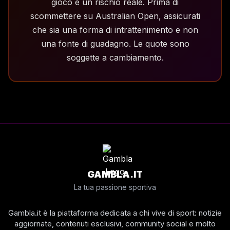
gioco è un rischio reale. Prima di
scommettere su Australian Open, assicurati
che sia una forma di intrattenimento e non
una fonte di guadagno. Le quote sono
soggette a cambiamento.
GAMBLA.IT
La tua passione sportiva
Gambla.it è la piattaforma dedicata a chi vive di sport: notizie
aggiornate, contenuti esclusivi, community social e molto