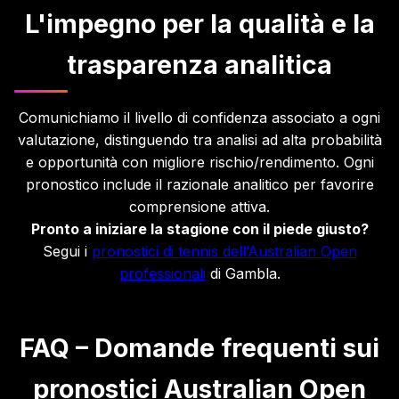
L'impegno per la qualità e la
trasparenza analitica
Comunichiamo il livello di confidenza associato a ogni
valutazione, distinguendo tra analisi ad alta probabilità
e opportunità con migliore rischio/rendimento. Ogni
pronostico include il razionale analitico per favorire
comprensione attiva.
Pronto a iniziare la stagione con il piede giusto?
Segui i
pronostici di tennis dell’Australian Open
professionali
di Gambla.
FAQ – Domande frequenti sui
pronostici Australian Open