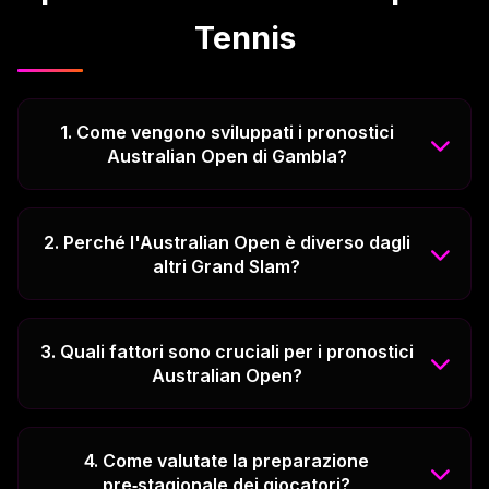
Tennis
1. Come vengono sviluppati i pronostici
Australian Open di Gambla?
Combiniamo analisi statistica avanzata e osservazioni
tecniche su preparazione invernale, adattamento climatico e
2. Perché l'Australian Open è diverso dagli
performance su Plexicushion.
altri Grand Slam?
È il primo Major, in condizioni estive con temperature che
sfiorano i 40°C e superfici Plexicushion che richiedono
3. Quali fattori sono cruciali per i pronostici
adattamento specifico.
Australian Open?
Preparazione invernale, adattamento al fuso orario, gestione
del caldo estremo e condizione fisica post‑pausa.
4. Come valutate la preparazione
pre‑stagionale dei giocatori?