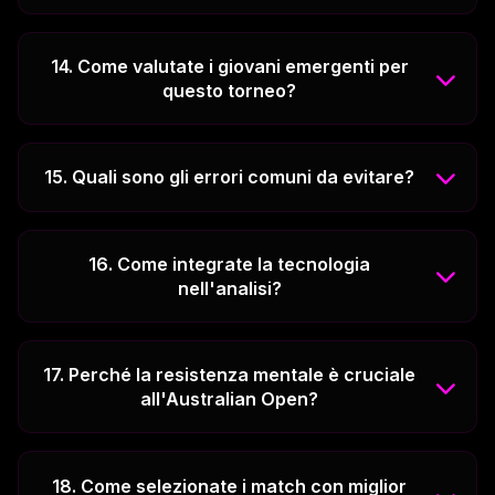
Influisce soprattutto nella prima settimana, in modo marcato
per giocatori europei e americani.
14. Come valutate i giovani emergenti per
questo torneo?
Analizziamo gestione del caldo, esperienza in tornei five‑set
e transizioni dalle superfici nordamericane.
15. Quali sono gli errori comuni da evitare?
Sottovalutare il caldo e sopravvalutare chi ha preparazione
invernale inadeguata.
16. Come integrate la tecnologia
nell'analisi?
Dati biometrici, metriche di performance e tracking per
valutare condizione ed efficienza biomeccanica.
17. Perché la resistenza mentale è cruciale
all'Australian Open?
Condizioni estreme mettono a dura prova concentrazione e
gestione dello stress fisico.
18. Come selezionate i match con miglior