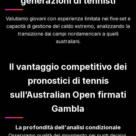
generazioni di tennisti
Valutiamo giovani con esperienza limitata nei five‑set e
capacità di gestione del caldo estremo, analizzando la
transizione dai campi nordamericani a quelli
australiani.
Il vantaggio competitivo dei
pronostici di tennis
sull’Australian Open firmati
Gambla
La profondità dell'analisi condizionale
Osserviamo qualità del movimento nei punti decisivi,