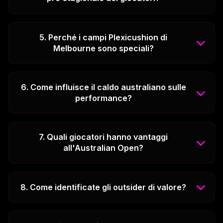
Monitoriamo tornei preparatori come ATP Cup, osservando
qualità del gioco e adattamento alle condizioni australiane.
5. Perché i campi Plexicushion di
Melbourne sono speciali?
Equilibrio tra velocità e rimbalzo; premiano giocatori
completi e adattabili.
6. Come influisce il caldo australiano sulle
performance?
Rende il gioco più veloce e fisicamente impegnativo;
valutiamo resistenza e idratazione.
7. Quali giocatori hanno vantaggi
all'Australian Open?
Chi ha preparazione invernale ottimale ed esperienza nelle
condizioni australiane.
8. Come identificate gli outsider di valore?
Giocatori con preparazione solida ma poco mediatica, e
giovani con stile adatto a Melbourne.