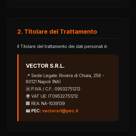
2. Titolare del Trattamento
Il Titolare del trattamento dei dati personali è:
VECTOR S.R.L.
📍 Sede Legale: Riviera di Chiaia, 256 -
80121 Napoli (NA)
🆔 P.IVA / C.F.: 09532751212
🌍 VAT UE: IT09532751212
🏢 REA: NA-1039139
📧 PEC:
vectorsrl@pec.it