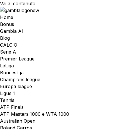
Vai al contenuto
Home
Bonus
Gambla AI
Blog
CALCIO
Serie A
Premier League
LaLiga
Bundesliga
Champions league
Europa league
Ligue 1
Tennis
ATP Finals
ATP Masters 1000 e WTA 1000
Australian Open
Roland Garros