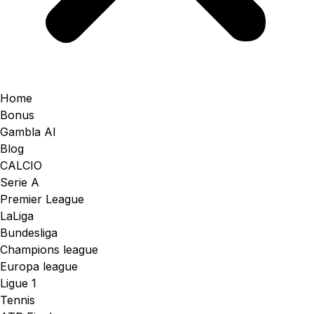
Home
Bonus
Gambla AI
Blog
CALCIO
Serie A
Premier League
LaLiga
Bundesliga
Champions league
Europa league
Ligue 1
Tennis