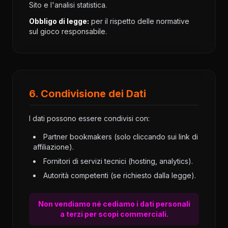
Sito e l'analisi statistica.
Obbligo di legge:
per il rispetto delle normative
sul gioco responsabile.
6. Condivisione dei Dati
I dati possono essere condivisi con:
Partner bookmakers (solo cliccando sui link di
affiliazione).
Fornitori di servizi tecnici (hosting, analytics).
Autorità competenti (se richiesto dalla legge).
Non vendiamo né cediamo i dati personali
a terzi per scopi commerciali.