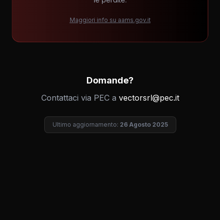
Maggiori info su aams.gov.it
Domande?
Contattaci via PEC a
vectorsrl@pec.it
Ultimo aggiornamento:
26 Agosto 2025