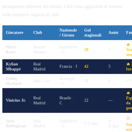
protagonisti offensivi del torneo. I dati sono aggiornati al termine
delle rispettive stagioni di club.
Nazionale
Gol
Giocatore
Club
Assist
Fo
/ Girone
stagionali
🔥
Harry
Bayern
Inghilterra
59
7
Sta
Kane
Monaco
· L
sto
Kylian
Real
🔥 
Francia · I
42
5
Mbappé
Madrid
fo
Erling
Norvegia
Man. City
38
9
✅ S
Haaland
· I
🔥
Real
Brasile ·
Esp
Vinicius Jr.
22
—
Madrid
C
da
gen
⚠️
Jude
Real
Inghilterra
4
6 (Liga)
Sta
Bellingham
Madrid
· L
(Liga)
sot