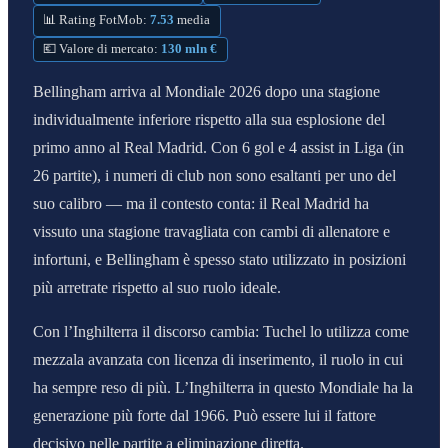
📊 Rating FotMob:
7.53
media
💶 Valore di mercato:
130 mln €
Bellingham arriva al Mondiale 2026 dopo una stagione
individualmente inferiore rispetto alla sua esplosione del
primo anno al Real Madrid. Con 6 gol e 4 assist in Liga (in
26 partite), i numeri di club non sono esaltanti per uno del
suo calibro — ma il contesto conta: il Real Madrid ha
vissuto una stagione travagliata con cambi di allenatore e
infortuni, e Bellingham è spesso stato utilizzato in posizioni
più arretrate rispetto al suo ruolo ideale.
Con l’Inghilterra il discorso cambia: Tuchel lo utilizza come
mezzala avanzata con licenza di inserimento, il ruolo in cui
ha sempre reso di più. L’Inghilterra in questo Mondiale ha la
generazione più forte dal 1966. Può essere lui il fattore
decisivo nelle partite a eliminazione diretta.