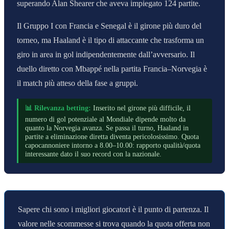
superando Alan Shearer che aveva impiegato 124 partite.
Il Gruppo I con Francia e Senegal è il girone più duro del
torneo, ma Haaland è il tipo di attaccante che trasforma un
giro in area in gol indipendentemente dall’avversario. Il
duello diretto con Mbappé nella partita Francia–Norvegia è
il match più atteso della fase a gruppi.
Inserito nel girone più difficile, il
numero di gol potenziale al Mondiale dipende molto da
quanto la Norvegia avanza. Se passa il turno, Haaland in
partite a eliminazione diretta diventa pericolosissimo. Quota
capocannoniere intorno a 8.00–10.00: rapporto qualità/quota
interessante dato il suo record con la nazionale.
Sapere chi sono i migliori giocatori è il punto di partenza. Il
valore nelle scommesse si trova quando la quota offerta non