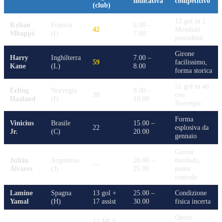
indicativa
competitivo
(club)
12 gol in 2
Kylian
Francia
6.00 –
42
Mondiali
Mbappé
(I)
7.00
precedenti
Girone
Harry
Inghilterra
7.00 –
59
facilissimo,
Kane
(L)
8.00
forma storica
51 gol in 46
Erling
Norvegia
8.00 –
38
con
Haaland
(I)
10.00
Norvegia
Forma
Vinicius
Brasile
15.00 –
22
esplosiva da
Jr.
(C)
20.00
gennaio
Girone
Julián
Argentina
20.00 –
morbido,
—
Álvarez
(J)
25.00
punta
centrale
Lamine
Spagna
13 gol +
25.00 –
Condizione
Yamal
(H)
17 assist
30.00
fisica incerta
Quota
12 MLS