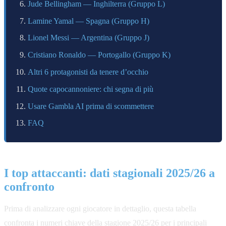
Jude Bellingham — Inghilterra (Gruppo L)
Lamine Yamal — Spagna (Gruppo H)
Lionel Messi — Argentina (Gruppo J)
Cristiano Ronaldo — Portogallo (Gruppo K)
Altri 6 protagonisti da tenere d’occhio
Quote capocannoniere: chi segna di più
Usare Gambla AI prima di scommettere
FAQ
I top attaccanti: dati stagionali 2025/26 a
confronto
Prima di analizzare ogni giocatore in dettaglio, questa tabella
confronta i numeri chiave della stagione 2025/26 per i principali