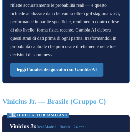
riflette accuratamente le probabilità reali — e questo
richiede analizzare dati che vanno oltre i gol stagionali: xG,
performance in partite specifiche, rendimento contro difese
di alto livello, forma fisica recente. Gambla AI elabora
questi strati di dati prima di ogni partita, trasformandoli in
probabilità calibrate che puoi usare direttamente nelle tue
decisioni di scommessa.
leggi l’analisi dei giocatori su Gambla AI
Vinicius Jr. — Brasile (Gruppo C)
Vinicius Jr.
Real Madrid · Brasile · 24 anni