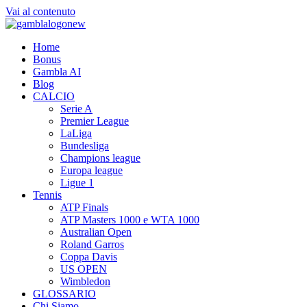
Vai al contenuto
Home
Bonus
Gambla AI
Blog
CALCIO
Serie A
Premier League
LaLiga
Bundesliga
Champions league
Europa league
Ligue 1
Tennis
ATP Finals
ATP Masters 1000 e WTA 1000
Australian Open
Roland Garros
Coppa Davis
US OPEN
Wimbledon
GLOSSARIO
Chi Siamo