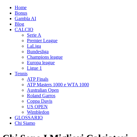
Home
Bonus
Gambla AI
Blog
CALCIO
Serie A
Premier League
LaLiga
Bundesliga
Champions league
Europa league
Ligue 1
Tennis
ATP Finals
ATP Masters 1000 e WTA 1000
Australian Open
Roland Garros
Coppa Davis
US OPEN
Wimbledon
GLOSSARIO
Chi Siamo