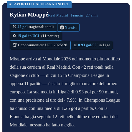
Kylian Mbappé
Real Madrid · Francia · 27 anni
🎯
42 gol
stagionali totali
🅰️
5 assist
⚽
15 gol in UCL
(11 partite)
🏆 Capocannoniere UCL 2025/26
📊
0.93 gol/90′
in Liga
Mbappé arriva al Mondiale 2026 nel momento più prolifico
della sua carriera al Real Madrid. Con 42 reti totali nella
stagione di club — di cui 15 in Champions League in
appena 11 partite — è stato il miglior marcatore del torneo
europeo. La sua media in Liga è di 0.93 gol per 90 minuti,
con una precisione al tiro del 47.9%. In Champions League
ha chiuso con una media di 1.25 gol a partita. Con la
Francia ha già segnato 12 reti nelle ultime due edizioni del
Mondiale: nessuno ha fatto meglio.