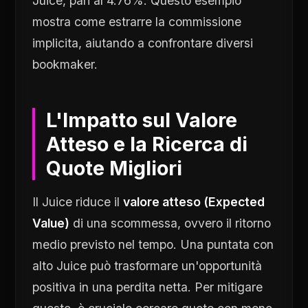
Juice, pari al 4.76%. Questo esempio
mostra come estrarre la commissione
implicita, aiutando a confrontare diversi
bookmaker.
L'Impatto sul Valore
Atteso e la Ricerca di
Quote Migliori
Il Juice riduce il
valore atteso (Expected
Value)
di una scommessa, ovvero il ritorno
medio previsto nel tempo. Una puntata con
alto Juice può trasformare un'opportunità
positiva in una perdita netta. Per mitigare