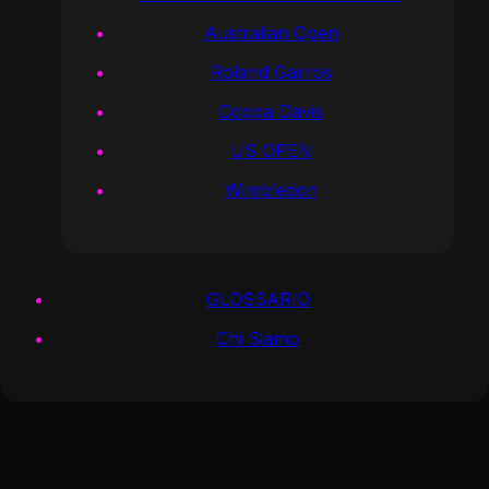
Australian Open
Roland Garros
Coppa Davis
US OPEN
Wimbledon
GLOSSARIO
Chi Siamo