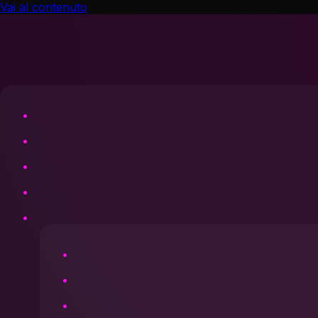
Vai al contenuto