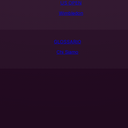
US OPEN
Wimbledon
GLOSSARIO
Chi Siamo