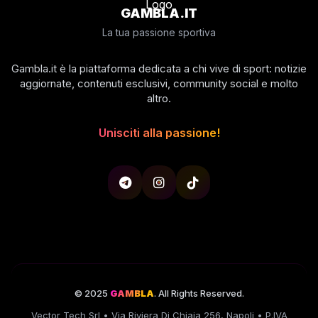
GAMBLA.IT
La tua passione sportiva
Gambla.it è la piattaforma dedicata a chi vive di sport: notizie
aggiornate, contenuti esclusivi, community social e molto
altro.
Unisciti alla passione!
© 2025
GAMBLA
. All Rights Reserved.
Vector Tech Srl • Via Riviera Di Chiaia 256, Napoli • P.IVA