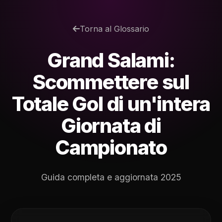
Torna al Glossario
Grand Salami:
Scommettere sul
Totale Gol di un'intera
Giornata di
Campionato
Guida completa e aggiornata 2025