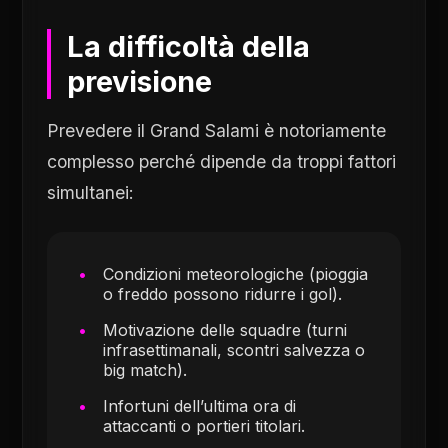
La difficoltà della
previsione
Prevedere il Grand Salami è notoriamente
complesso perché dipende da troppi fattori
simultanei:
Condizioni meteorologiche (pioggia
o freddo possono ridurre i gol).
Motivazione delle squadre (turni
infrasettimanali, scontri salvezza o
big match).
Infortuni dell’ultima ora di
attaccanti o portieri titolari.