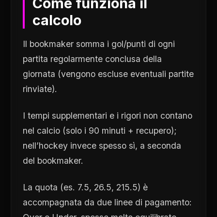
Come funziona il
calcolo
Il bookmaker somma i gol/punti di ogni
partita regolarmente conclusa della
giornata (vengono escluse eventuali partite
rinviate).
I tempi supplementari e i rigori non contano
nel calcio (solo i 90 minuti + recupero);
nell’hockey invece spesso sì, a seconda
del bookmaker.
La quota (es. 7.5, 26.5, 215.5) è
accompagnata da due linee di pagamento: