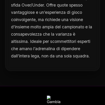
sfida Over/Under. Offre quote spesso
vantaggiose e un’esperienza di gioco
coinvolgente, ma richiede una visione
d’insieme molto ampia del campionato e la
consapevolezza che la varianza è
altissima. Ideale per scommettitori esperti
che amano l’adrenalina di dipendere
dall’intera lega, non da una sola squadra.