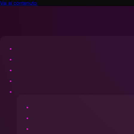
Vai al contenuto