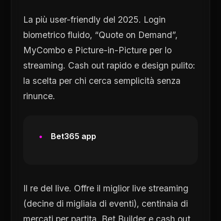
La più user-friendly del 2025. Login
biometrico fluido, “Quote on Demand”,
MyCombo e Picture-in-Picture per lo
streaming. Cash out rapido e design pulito:
la scelta per chi cerca semplicità senza
rinunce.
Bet365 app
Il re del live. Offre il miglior live streaming
(decine di migliaia di eventi), centinaia di
mercati per partita, Bet Builder e cash out