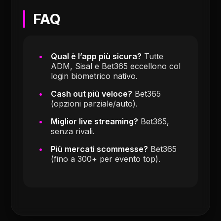
FAQ
Qual è l’app più sicura?
Tutte
ADM, Sisal e Bet365 eccellono col
login biometrico nativo.
Cash out più veloce?
Bet365
(opzioni parziale/auto).
Miglior live streaming?
Bet365,
senza rivali.
Più mercati scommesse?
Bet365
(fino a 300+ per evento top).