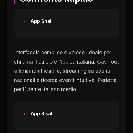
App Snai
Interfaccia semplice e veloce, ideale per
chi ama il calcio e l’ippica italiana. Cash out
affidiamo affidabile, streaming su eventi
nazionali e ricerca eventi intuitiva. Perfetta
per l’utente italiano medio.
App Sisal