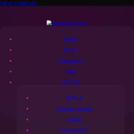
Vai al contenuto
Home
Bonus
Gambla AI
Blog
CALCIO
Serie A
Premier League
LaLiga
Bundesliga