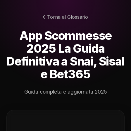
Torna al Glossario
App Scommesse
2025 La Guida
Definitiva a Snai, Sisal
e Bet365
Guida completa e aggiornata 2025