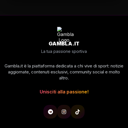
GAMBLA.IT
La tua passione sportiva
Gambla.it è la piattaforma dedicata a chi vive di sport: notizie
aggiornate, contenuti esclusivi, community social e molto
altro.
Unisciti alla passione!