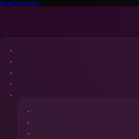
Vai al contenuto