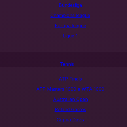
Bundesliga
Champions league
Europa league
Ligue 1
Tennis
ATP Finals
ATP Masters 1000 e WTA 1000
Australian Open
Roland Garros
Coppa Davis