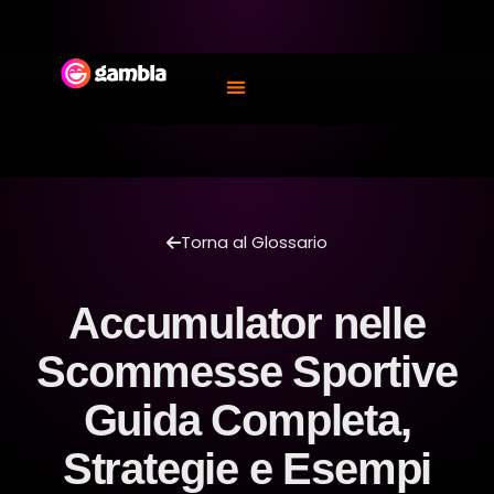
Torna al Glossario
Accumulator nelle
Scommesse Sportive
Guida Completa,
Strategie e Esempi