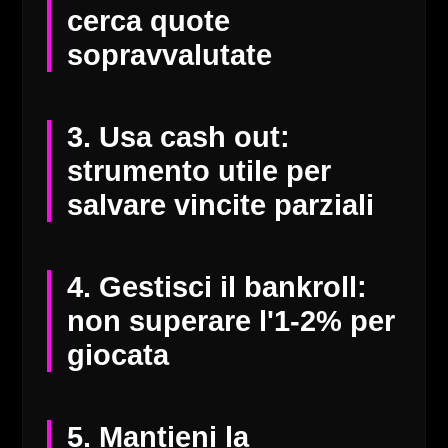
cerca quote
sopravvalutate
3.
Usa cash out:
strumento utile per
salvare vincite parziali
4.
Gestisci il bankroll:
non superare l'1-2% per
giocata
5.
Mantieni la