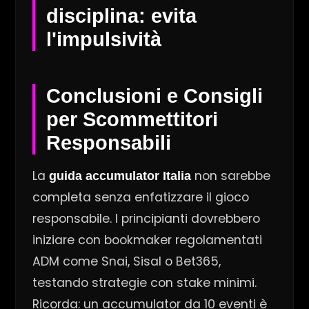
disciplina:
evita
l'impulsività
Conclusioni e Consigli
per Scommettitori
Responsabili
La
non sarebbe
guida accumulator Italia
completa senza enfatizzare il gioco
responsabile. I principianti dovrebbero
iniziare con bookmaker regolamentati
ADM come Snai, Sisal o Bet365,
testando strategie con stake minimi.
Ricorda: un accumulator da 10 eventi è