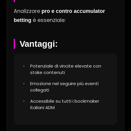
Analizzare
pro e contro accumulator
è essenziale:
betting
Vantaggi:
Potenziale di vincite elevate con
stake contenuti
Emozione nel seguire più eventi
collegati
Accessibile su tutti i bookmaker
italiani ADM