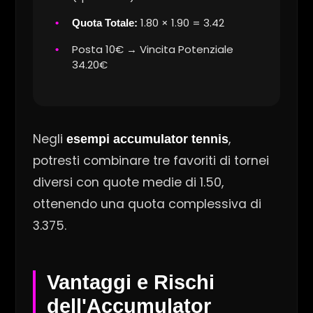
1.80 × 1.90 = 3.42
Quota Totale:
Posta 10€ → Vincita Potenziale
34.20€
Negli
,
esempi accumulator tennis
potresti combinare tre favoriti di tornei
diversi con quote medie di 1.50,
ottenendo una quota complessiva di
3.375.
Vantaggi e Rischi
dell'Accumulator