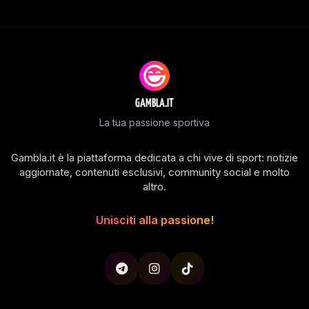
GAMBLA.IT
La tua passione sportiva
Gambla.it è la piattaforma dedicata a chi vive di sport: notizie
aggiornate, contenuti esclusivi, community social e molto
altro.
Unisciti alla passione!