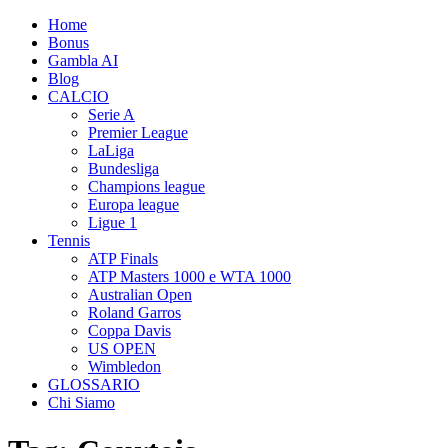
Home
Bonus
Gambla AI
Blog
CALCIO
Serie A
Premier League
LaLiga
Bundesliga
Champions league
Europa league
Ligue 1
Tennis
ATP Finals
ATP Masters 1000 e WTA 1000
Australian Open
Roland Garros
Coppa Davis
US OPEN
Wimbledon
GLOSSARIO
Chi Siamo