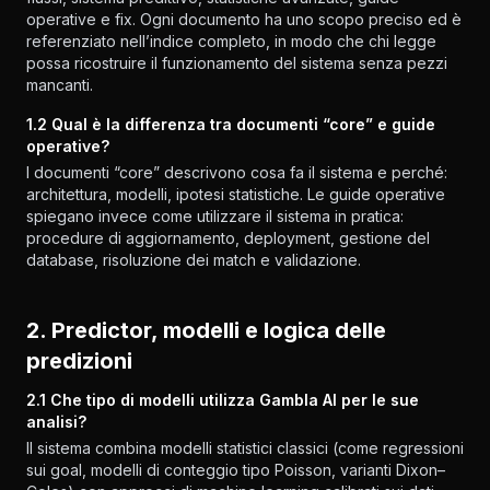
operative e fix. Ogni documento ha uno scopo preciso ed è
referenziato nell’indice completo, in modo che chi legge
possa ricostruire il funzionamento del sistema senza pezzi
mancanti.
1.2 Qual è la differenza tra documenti “core” e guide
operative?
I documenti “core” descrivono cosa fa il sistema e perché:
architettura, modelli, ipotesi statistiche. Le guide operative
spiegano invece come utilizzare il sistema in pratica:
procedure di aggiornamento, deployment, gestione del
database, risoluzione dei match e validazione.
2. Predictor, modelli e logica delle
predizioni
2.1 Che tipo di modelli utilizza Gambla AI per le sue
analisi?
Il sistema combina modelli statistici classici (come regressioni
sui goal, modelli di conteggio tipo Poisson, varianti Dixon–