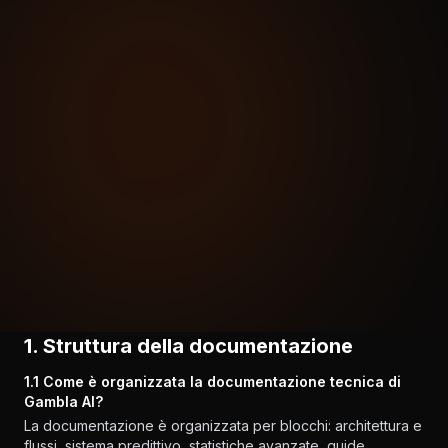
1. Struttura della documentazione
1.1 Come è organizzata la documentazione tecnica di
Gambla AI?
La documentazione è organizzata per blocchi: architettura e
flussi, sistema predittivo, statistiche avanzate, guide