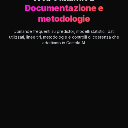
Documentazione e
metodologie
Domande frequenti su predictor, modelli statistici, dati
utilizzati, linee tiri, metodologie e controlli di coerenza che
adottiamo in Gambla AI.