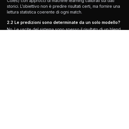
Coles) con approcci di machine learning calibrati sui dati
storici. L’obiettivo non è predire risultati certi, ma fornire una
lettura statistica coerente di ogni match.
2.2 Le predizioni sono determinate da un solo modello?
No. Le uscite del sistema sono spesso il risultato di un blend
di più modelli e metriche. Questo permette di ridurre
l’impatto di eventuali distorsioni di un singolo modello e di
ottenere una visione più robusta del match, ad esempio
sull’Over 2.5 o su specifici indicatori.
2.3 Come vengono gestite le probabilità e le previsioni
sugli esiti?
L’attenzione è sull’allineamento tra punteggi attesi,
distribuzioni di goal e probabilità degli esiti, evitando
interpretazioni “binari o certo/non certo”. Le stime vengono
calibrate sui dati storici e confrontate con le linee offerte dai
bookmaker per verificare che i numeri siano coerenti e non
distorti artificialmente.
3. Dati, statistiche e linea tiri