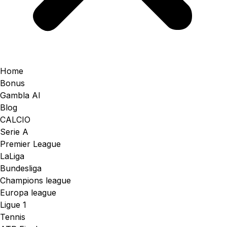
Home
Bonus
Gambla AI
Blog
CALCIO
Serie A
Premier League
LaLiga
Bundesliga
Champions league
Europa league
Ligue 1
Tennis